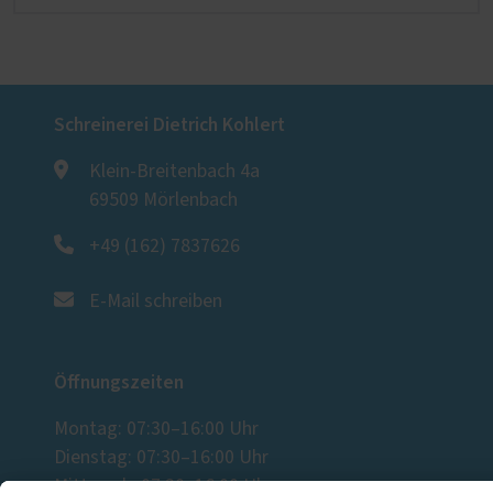
Schreinerei Dietrich Kohlert
Klein-Breitenbach 4a
69509 Mörlenbach
+49 (162) 7837626
E-Mail schreiben
Öffnungszeiten
Montag: 07:30–16:00 Uhr
Dienstag: 07:30–16:00 Uhr
Mittwoch: 07:30–16:00 Uhr