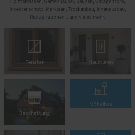
Holzterrassen, Gartenhäuser, Saunen, Garagentore,
Insektenschutz, Markisen, Trockenbau, Innenausbau,
Restaurationen... und vieles mehr.


Fenster
Haustüren


Möbelbau
Beschattung