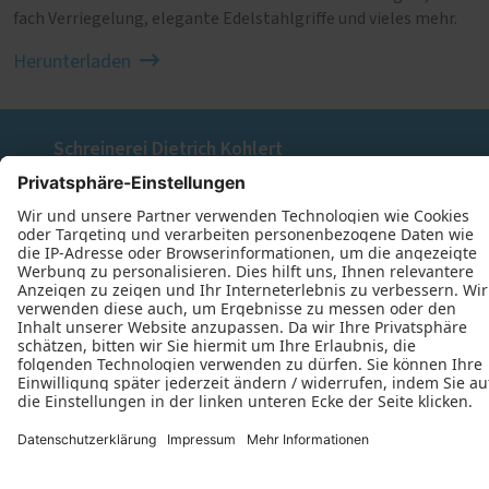
fach Verriegelung, elegante Edelstahlgriffe und vieles mehr.
Herunterladen
Schreinerei Dietrich Kohlert
Klein-Breitenbach 4a
69509 Mörlenbach
+49 (162) 7837626
E-Mail schreiben
Öffnungszeiten
Montag: 07:30–16:00 Uhr
Dienstag: 07:30–16:00 Uhr