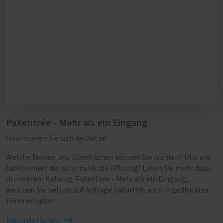
gerne ein Angebot für Sie.
gewährleisten, empfehlen wir mindestens
einmal im Jahr eine gründliche Reinigung von
Türrahmen und Flügeln.
PaXentrée - Mehr als ein Eingang
Informieren Sie sich im Detail
Welche Farben und Oberflächen können Sie wählen? Und wie
funktioniert die automatische Öffnung? Lesen Sie mehr dazu
in unserem Katalog PaXentrée - Mehr als ein Eingang,
welchen Sie bei uns auf Anfrage natürlich auch in gedruckter
Form erhalten.
Herunterladen