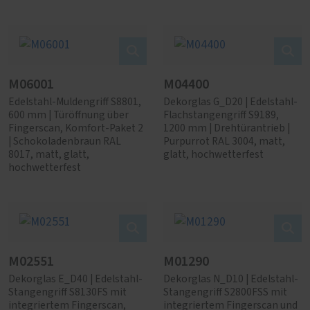
M06001
M04400
Edelstahl-Muldengriff S8801,
Dekorglas G_D20 | Edelstahl-
600 mm | Türöffnung über
Flachstangengriff S9189,
Fingerscan, Komfort-Paket 2
1200 mm | Drehtürantrieb |
| Schokoladenbraun RAL
Purpurrot RAL 3004, matt,
8017, matt, glatt,
glatt, hochwetterfest
hochwetterfest
M02551
M01290
Dekorglas E_D40 | Edelstahl-
Dekorglas N_D10 | Edelstahl-
Stangengriff S8130FS mit
Stangengriff S2800FSS mit
integriertem Fingerscan,
integriertem Fingerscan und