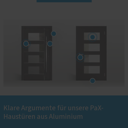
Klare Argumente für unsere PaX-
Haustüren aus Aluminium