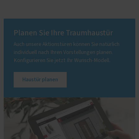
Planen Sie Ihre Traumhaustür
Auch unsere Aktionstüren können Sie natürlich
individuell nach Ihren Vorstellungen planen.
Konfigurieren Sie jetzt Ihr Wunsch-Modell.
Haustür planen