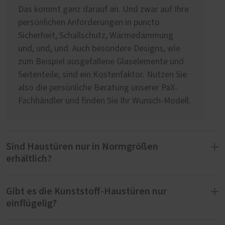
Das kommt ganz darauf an. Und zwar auf Ihre
persönlichen Anforderungen in puncto
Sicherheit, Schallschutz, Wärmedämmung
und, und, und. Auch besondere Designs, wie
zum Beispiel ausgefallene Glaselemente und
Seitenteile, sind ein Kostenfaktor. Nutzen Sie
also die persönliche Beratung unserer PaX-
Fachhändler und finden Sie Ihr Wunsch-Modell.
Sind Haustüren nur in Normgrößen
erhältlich?
Gibt es die Kunststoff-Haustüren nur
Wir fertigen Haustüren ausschließlich nach
einflügelig?
Maß. Das heißt, wir realisieren spezielle
Abmessungen und auch besondere