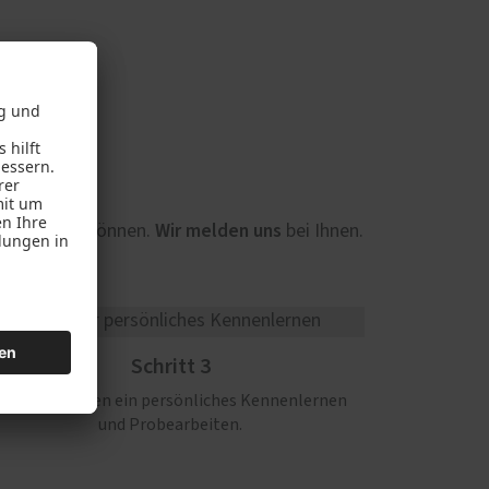
d
e erreichen
Wir melden uns
können.
bei Ihnen.
Schritt 3
Wir vereinbaren ein persönliches Kennenlernen
und Probearbeiten.