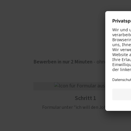
Rollla
Böden
Küchen
Möbelbau
Trockenbau
Zimmertüren und Glastüren
Bewerben in nur 2 Minuten
- ohne Bewerbung
Schritt 1
Formular unter "ich will den Job" ausfüllen.