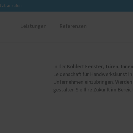
tzt anrufen
Leistungen
Referenzen
ustüren
PaX Balkon- & Terrassent
nium
Balkontüren
Kohlert Fenster, Türen, Inne
In der
und Holz-Aluminium
Hebe-Schiebe-Türen
Leidenschaft für Handwerkskunst in
stoff
Parallel-Schiebe-Kipp-Tür
Unternehmen einzubringen. Werden 
gestalten Sie Ihre Zukunft im Berei
u und Denkmal
Falt-Schiebe-Türen
nen
en-Außenjalousien-
Service