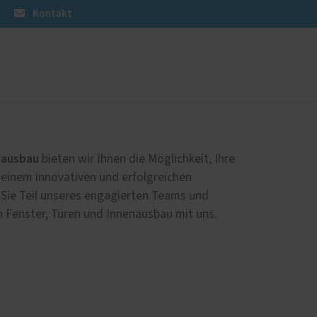
Kontakt
üren
Sonnen- und Insektenschutz
Raffstoren von ROMA
nausbau
bieten wir Ihnen die Möglichkeit, Ihre
Rollladen von ROMA
 einem innovativen und erfolgreichen
en
Insektenschutz von PaX
Sie Teil unseres engagierten Teams und
ch Fenster, Türen und Innenausbau mit uns.