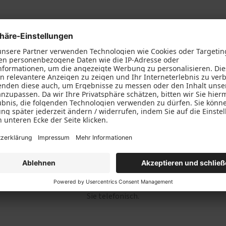
den
Schallschutz-Simulator
Förderung für Fenster un
Haustüren
Ihre Bewerbung in 3 Schritten
wer Sie sind
wie wir Si
sstress. Sagen Sie uns einfach,
und
Schritt 2
Wir prüfen Ihre Bewerbung und kontaktieren
Sie telefonisch.