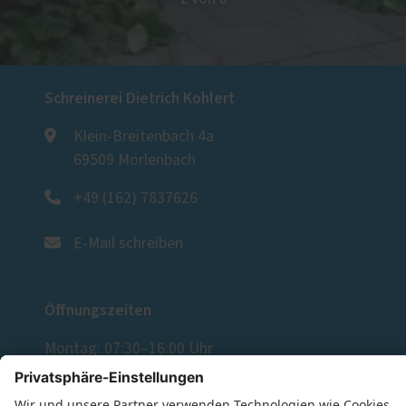
Schreinerei Dietrich Kohlert
Klein-Breitenbach 4a
69509 Mörlenbach
+49 (162) 7837626
E-Mail schreiben
Öffnungszeiten
Montag: 07:30–16:00 Uhr
Dienstag: 07:30–16:00 Uhr
Mittwoch: 07:30–16:00 Uhr