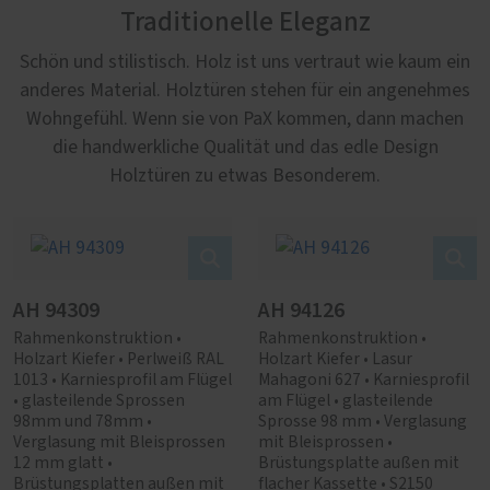
Traditionelle Eleganz
Schön und stilistisch. Holz ist uns vertraut wie kaum ein
anderes Material. Holztüren stehen für ein angenehmes
Wohngefühl. Wenn sie von PaX kommen, dann machen
die handwerkliche Qualität und das edle Design
Holztüren zu etwas Besonderem.
AH 94309
AH 94126
Rahmenkonstruktion •
Rahmenkonstruktion •
Holzart Kiefer • Perlweiß RAL
Holzart Kiefer • Lasur
1013 • Karniesprofil am Flügel
Mahagoni 627 • Karniesprofil
• glasteilende Sprossen
am Flügel • glasteilende
98mm und 78mm •
Sprosse 98 mm • Verglasung
Verglasung mit Bleisprossen
mit Bleisprossen •
12 mm glatt •
Brüstungsplatte außen mit
Brüstungsplatten außen mit
flacher Kassette • S2150