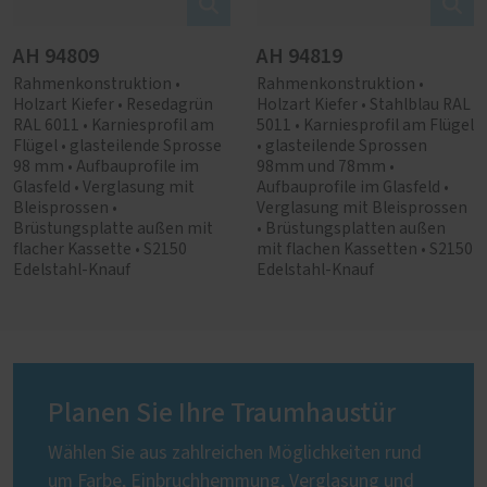
AH 94809
AH 94819
Rahmenkonstruktion •
Rahmenkonstruktion •
Holzart Kiefer • Resedagrün
Holzart Kiefer • Stahlblau RAL
RAL 6011 • Karniesprofil am
5011 • Karniesprofil am Flügel
Flügel • glasteilende Sprosse
• glasteilende Sprossen
98 mm • Aufbauprofile im
98mm und 78mm •
Glasfeld • Verglasung mit
Aufbauprofile im Glasfeld •
Bleisprossen •
Verglasung mit Bleisprossen
Brüstungsplatte außen mit
• Brüstungsplatten außen
flacher Kassette • S2150
mit flachen Kassetten • S2150
Edelstahl-Knauf
Edelstahl-Knauf
Planen Sie Ihre Traumhaustür
Wählen Sie aus zahlreichen Möglichkeiten rund
um Farbe, Einbruchhemmung, Verglasung und