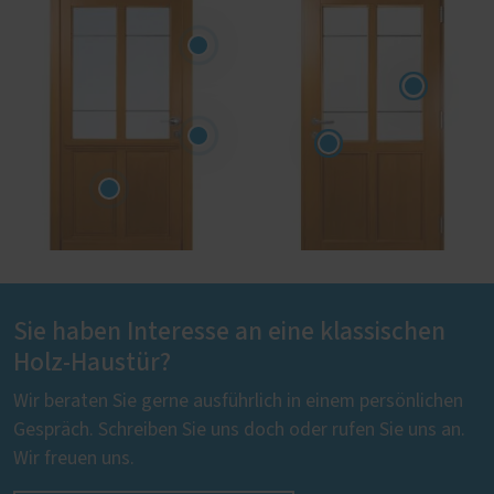
Sie haben Interesse an eine klassischen
Holz-Haustür?
Wir beraten Sie gerne ausführlich in einem persönlichen
Gespräch. Schreiben Sie uns doch oder rufen Sie uns an.
Wir freuen uns.