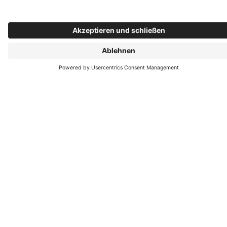
Komfortpaket "Fingerscan"
Die Automatikverriegelung PaXseculock in Verbindung
mit dem Automatiköffner ermöglicht eine Türöffnung
über Fingerscan-Signal. Der Fingerscan befindet sich im
Türblatt oder bei konstruktiven Haustüren im
Türrahmen.
Aktionsbroschüre
Hier können Sie unsere Broschüre herunterladen und sich
ausführlich informieren.